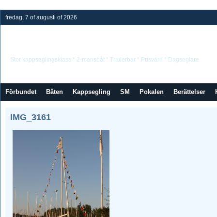
fredag, 7 of augusti of 2026
Neptunkryssarförbundet
Stor kappseglingsklass * 2-mansbåt * Trailerbar * Prisvärd * Dagseglare
Förbundet
Båten
Kappsegling
SM
Pokalen
Berättelser
IMG_3161