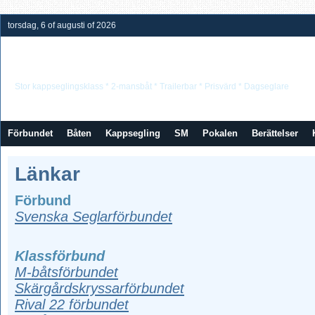
torsdag, 6 of augusti of 2026
Neptunkryssarförbundet
Stor kappseglingsklass * 2-mansbåt * Trailerbar * Prisvärd * Dagseglare
Förbundet
Båten
Kappsegling
SM
Pokalen
Berättelser
Länkar
Förbund
Svenska Seglarförbundet
Klassförbund
M-båtsförbundet
Skärgårdskryssarförbundet
Rival 22 förbundet