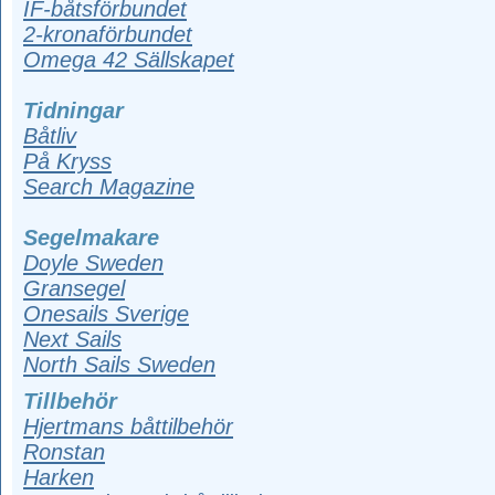
IF-båtsförbundet
2-kronaförbundet
Omega 42 Sällskapet
Tidningar
Båtliv
På Kryss
Search Magazine
Segelmakare
Doyle Sweden
Gransegel
Onesails Sverige
Next Sails
North Sails Sweden
Tillbehör
Hjertmans båttilbehör
Ronstan
Harken