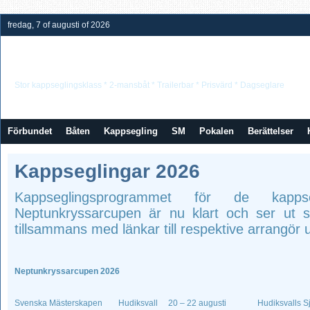
fredag, 7 of augusti of 2026
Neptunkryssarförbundet
Stor kappseglingsklass * 2-mansbåt * Trailerbar * Prisvärd * Dagseglare
Förbundet
Båten
Kappsegling
SM
Pokalen
Berättelser
Kappseglingar 2026
Kappseglingsprogrammet för de kapp
Neptunkryssarcupen är nu klart och ser ut s
tillsammans med länkar till respektive arrangör
Neptunkryssarcupen 2026
Svenska Mästerskapen
Hudiksvall
20 – 22 augusti
Hudiksvalls S