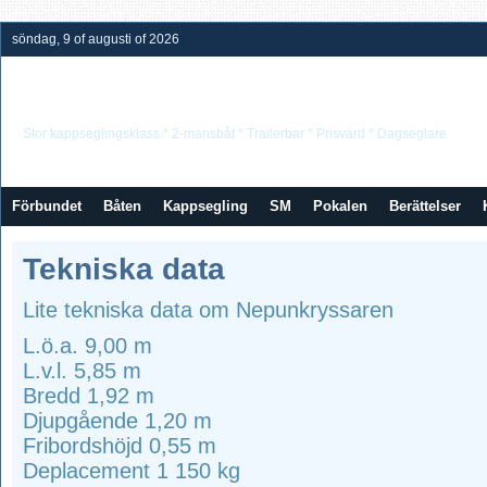
söndag, 9 of augusti of 2026
Neptunkryssarförbundet
Stor kappseglingsklass * 2-mansbåt * Trailerbar * Prisvärd * Dagseglare
Förbundet
Båten
Kappsegling
SM
Pokalen
Berättelser
Tekniska data
Lite tekniska data om Nepunkryssaren
L.ö.a. 9,00 m
L.v.l. 5,85 m
Bredd 1,92 m
Djupgående 1,20 m
Fribordshöjd 0,55 m
Deplacement 1 150 kg