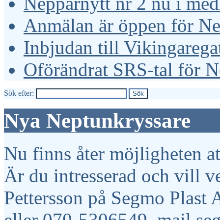
Nepparnytt nr 2 nu i me
Anmälan är öppen för Ne
Inbjudan till Vikingarega
Oförändrat SRS-tal för 
Sök efter:
Nya Neptunkryssare
Nu finns åter möjligheten a
Är du intresserad och vill v
Pettersson på Segmo Plast 
eller 070-5306549, mail s