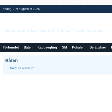
fredag, 7 of augusti of 2026
Neptunkryssarförbundet
Stor kappseglingsklass * 2-mansbåt * Trailerbar * Prisvärd * Dagseglare
Förbundet
Båten
Kappsegling
SM
Pokalen
Berättelser
Båten
Date:
28 januari, 2015