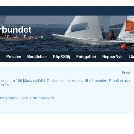
rbundet
bar * Prisvärd * Dagseglare
M
Pokalen
Berättelser
Köp&Sälj
Fotogalleri
NepparNytt
Lä
Print
 neppare 196 Maria utställd. Ta chansen att komma till vår monter i B-hallen och
en fika!
skryssarna. Foto: Carl Svedberg