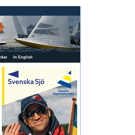
nkar
In English