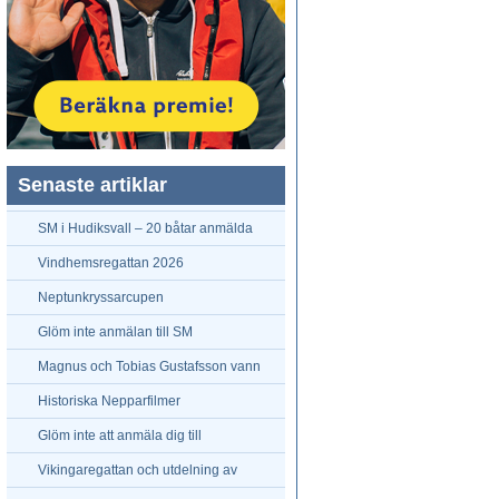
Senaste artiklar
SM i Hudiksvall – 20 båtar anmälda
hittills
Vindhemsregattan 2026
Neptunkryssarcupen
Glöm inte anmälan till SM
Magnus och Tobias Gustafsson vann
Neptunkryssarpokalen
Historiska Nepparfilmer
Glöm inte att anmäla dig till
Neptunkryssarpokalen
Vikingaregattan och utdelning av