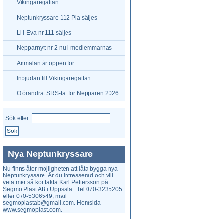
vandringspris
Vikingaregattan
Neptunkryssare 112 Pia säljes
Lill-Eva nr 111 säljes
Nepparnytt nr 2 nu i medlemmarnas
brevlådor
Anmälan är öppen för
Neptunkryssarpokalen i Uppsala
Inbjudan till Vikingaregattan
Oförändrat SRS-tal för Nepparen 2026
Sök efter:
Nya Neptunkryssare
Nu finns åter möjligheten att låta bygga nya
Neptunkryssare. Är du intresserad och vill
veta mer så kontakta Karl Pettersson på
Segmo Plast AB i Uppsala . Tel 070-3235205
eller 070-5306549, mail
segmoplastab@gmail.com. Hemsida
www.segmoplast.com.