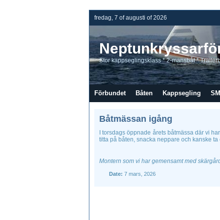
fredag, 7 of augusti of 2026
Neptunkryssarfö
Stor kappseglingsklass * 2-mansbåt * Trailer
Förbundet
Båten
Kappsegling
S
Båtmässan igång
I torsdags öppnade årets båtmässa där vi har
titta på båten, snacka neppare och kanske ta 
Montern som vi har gemensamt med skärgård
Date:
7 mars, 2026