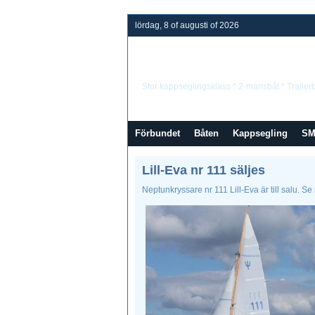
lördag, 8 of augusti of 2026
Neptunkryssarfö
Stor kappseglingsklass * 2-mansbåt * Trailer
Förbundet
Båten
Kappsegling
S
Lill-Eva nr 111 säljes
Neptunkryssare nr 111 Lill-Eva är till salu.