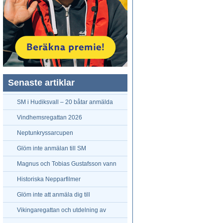
Senaste artiklar
SM i Hudiksvall – 20 båtar anmälda
hittills
Vindhemsregattan 2026
Neptunkryssarcupen
Glöm inte anmälan till SM
Magnus och Tobias Gustafsson vann
Neptunkryssarpokalen
Historiska Nepparfilmer
Glöm inte att anmäla dig till
Neptunkryssarpokalen
Vikingaregattan och utdelning av