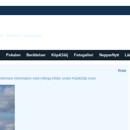
rbundet
bar * Prisvärd * Dagseglare
M
Pokalen
Berättelser
Köp&Sälj
Fotogalleri
NepparNytt
Lä
Print
 Se närmare information med många bilder under Köp&Sälj ovan.