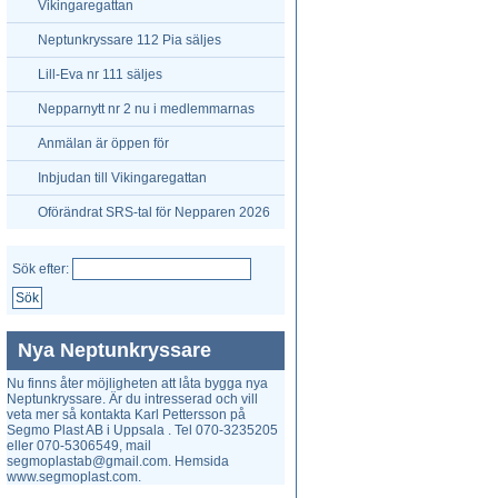
vandringspris
Vikingaregattan
Neptunkryssare 112 Pia säljes
Lill-Eva nr 111 säljes
Nepparnytt nr 2 nu i medlemmarnas
brevlådor
Anmälan är öppen för
Neptunkryssarpokalen i Uppsala
Inbjudan till Vikingaregattan
Oförändrat SRS-tal för Nepparen 2026
Sök efter:
Nya Neptunkryssare
Nu finns åter möjligheten att låta bygga nya
Neptunkryssare. Är du intresserad och vill
veta mer så kontakta Karl Pettersson på
Segmo Plast AB i Uppsala . Tel 070-3235205
eller 070-5306549, mail
segmoplastab@gmail.com. Hemsida
www.segmoplast.com.